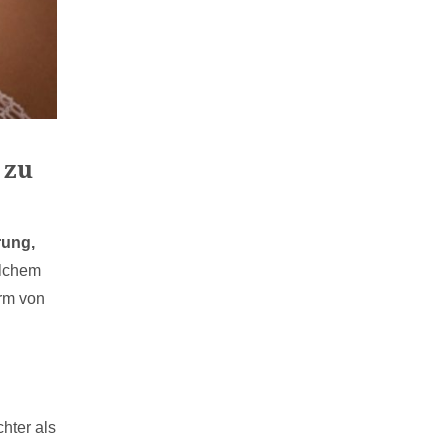
 zu
rung,
elchem
orm von
hter als