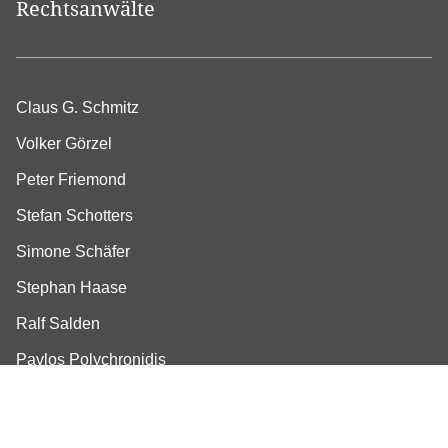
Rechtsanwälte
Claus G. Schmitz
Volker Görzel
Peter Friemond
Stefan Schotters
Simone Schäfer
Stephan Haase
Ralf Salden
Pavlos Polychronidis
Dirk Barthelmeß (bis 30.09.2022)
Moritz Füser