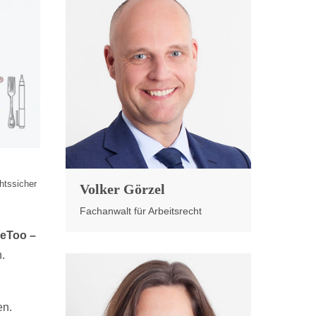
htssicher
Volker Görzel
Fachanwalt für Arbeitsrecht
eToo –
n.
en.