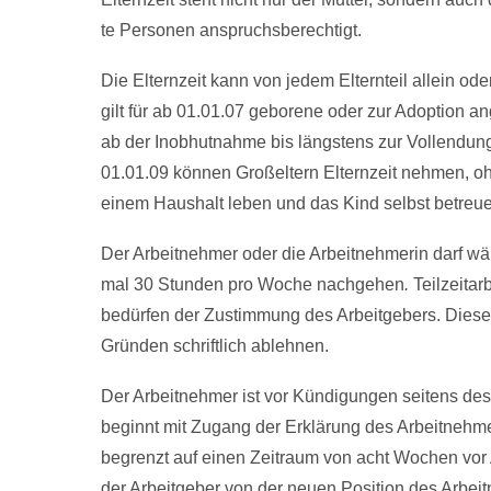
te Per­so­nen an­spruchs­be­rech­tigt.
Die El­tern­zeit kann von je­dem El­tern­teil al­lein
gilt für ab 01.01.07 geborene oder zur Adoption ang
ab der Inob­hut­nah­me bis längs­tens zur Voll­endu
01.01.09 können Großeltern Elternzeit nehmen, oh
einem Haushalt leben und das Kind selbst betreu
Der Ar­beit­neh­mer oder die Ar­beit­neh­me­rin darf wä
mal 30 St­un­den pro Wo­che nach­ge­hen
.
Teil­zeit­a
bedürfen der Zu­stim­mung des Ar­beit­ge­bers. Die­ser
Gründen schrift­lich ab­leh­nen.
Der Arbeitnehmer ist vor Kündi­gun­gen seitens des 
beginnt mit Zugang der Erklärung des Arbeitnehmer
begrenzt auf einen Zeitraum von acht Wochen vor A
der Arbeitgeber von der neuen Position des Arbeitn