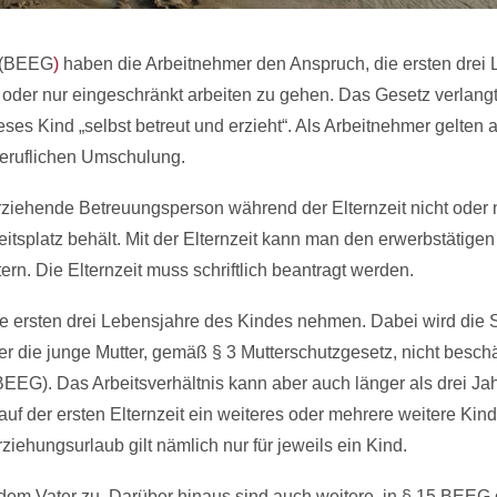
tz (BEEG
)
haben die Ar­beit­neh­mer den Anspruch, die ers­ten drei 
n, oder nur ein­ge­schränkt ar­bei­ten zu gehen. Das Gesetz ver­lang
­ses Kind „selbst be­treut und er­zieht“. Als Arbeitnehmer gelten 
beruflichen Umschulung.
­zie­hen­de Be­treu­ungs­per­son während der El­tern­zeit nicht oder 
­beits­platz behält. Mit der Elternzeit kann man den erwerbstätigen
rn. Die Elternzeit muss schriftlich beantragt werden.
die ers­ten drei Le­bens­jah­re des Kin­des neh­men. Da­bei wird die
 die jun­ge Mut­ter, gemäß § 3 Mut­ter­schutz­ge­setz, nicht beschä
5 BEEG). Das Ar­beits­verhält­nis kann aber auch länger als drei Jah
der ers­ten El­tern­zeit ein wei­te­res oder meh­re­re wei­te­re Kin­
zie­hungs­ur­laub gilt nämlich nur für je­weils ein Kind.
ch dem Va­ter zu. Darüber hin­aus sind auch wei­te­re, in § 15 BEEG