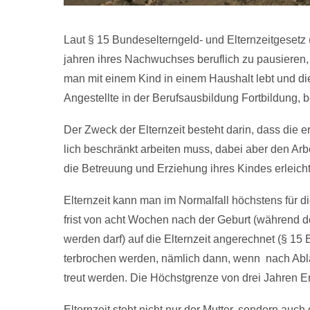
Laut § 15 Bun­des­el­tern­geld- und El­tern­zeit­ge­se
jah­ren ih­res Nach­wuch­ses be­ruf­lich zu pau­sie­re
man mit ei­nem Kind in ei­nem Haus­halt lebt und die
Angestellte in der Berufsausbildung Fortbildung, 
Der Zweck der El­tern­zeit be­steht dar­in, dass die er
lich be­schränkt ar­bei­ten muss, da­bei aber den Ar
die Betreuung und Erziehung ihres Kindes erleichte
El­tern­zeit kann man im Nor­mal­fall höchs­tens für 
frist von acht Wo­chen nach der Ge­burt (während der
wer­den darf) auf die El­tern­zeit an­ge­rech­net (§ 1
ter­bro­chen wer­den, nämlich dann, wenn nach Ab­lauf 
treu­t werden. Die Höchst­gren­ze von drei Jah­ren Er­
El­tern­zeit steht nicht nur der Mut­ter, son­dern au