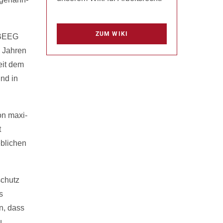
ZUM WIKI
s BEEG
 Jah­ren
eit dem
nd in
on ma­xi­
t
b­li­chen
schutz
s
n, dass
u