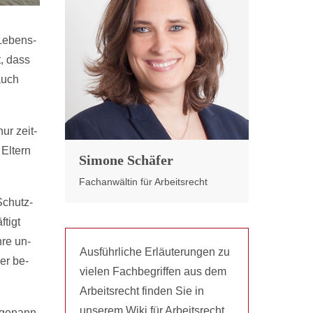
Le­bens­
t, dass
auch
nur zeit­
 Eltern
Simone Schäfer
Fachanwältin für Arbeitsrecht
 Schutz­
ftigt
­re un­
Ausführliche Erläuterungen zu
der be­
vielen Fachbegriffen aus dem
Arbeitsrecht finden Sie in
unserem Wiki für Arbeitsrecht.
 ge­nann­