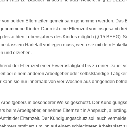
 oder von bei­den El­tern­tei­len ge­mein­sam ge­nom­men wer­den. Da
enommene Kinder. Dann ist ei­ne El­tern­zeit von ins­ge­samt drei
ng des ach­ten Le­bens­jah­res des Kin­des möglich (§ 15 BEEG). S
ne dass ein Härtefall vorliegen muss, wenn sie mit dem Enkelki
en und erziehen.
hrend der El­tern­zeit ei­ner Er­werbstätig­keit bis zu ei­ner Dau­er v
r­beit bei ei­nem an­de­ren Ar­beit­ge­ber oder selbstständi­ge Tätig­kei
 kann sie nur in­ner­halb von vier Wo­chen aus drin­gen­den be­trie
Ar­beit­ge­bers in be­son­de­rer Wei­se geschützt. Der Kündigungs
s beim Arbeitgeber, er nehme Elternzeit in Anspruch, allerding
ntritt der Elternzeit. Der Kündigungsschutz soll auch vermeide
ehmers profitiert, um ihn auf einem schlechteren Arbeitsplatz z