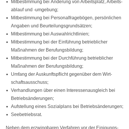
Mit­be­stim­mung bei Ände­rung von Ar­beits­platz, Ar­beits­
ab­lauf und -um­ge­bung;
Mit­be­stim­mung bei Per­so­nal­fra­gebögen, persönli­chen
An­ga­ben und Be­ur­tei­lungs­grundsätzen;
Mit­be­stim­mung bei Aus­wahl­richt­li­ni­en;
Mit­be­stim­mung bei der Einführung be­trieb­li­cher
Maßnah­men der Be­ru­fungs­bil­dung;
Mit­be­stim­mung bei der Durchführung be­trieb­li­cher
Maßnah­men der Be­ru­fungs­bil­dung;
Um­fang der Aus­kunfts­pflicht ge­genüber dem Wirt­
schafts­aus­schuss;
Ver­hand­lun­gen über ei­nen In­ter­es­sen­aus­gleich bei
Be­triebsände­run­gen;
Auf­stel­lung ei­nes So­zi­al­plans bei Be­triebsände­run­gen;
Seeb­etriebs­rat.
Ne­ben dem er­zwing­ba­ren Ver­fah­ren vor der Ei­ni­gungs­