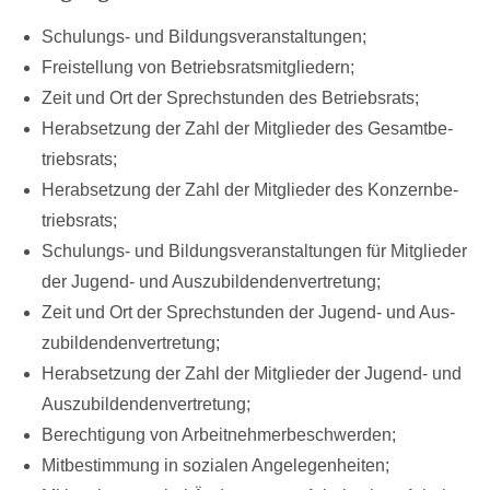
Schulungs- und Bildungsveranstaltungen;
Frei­stel­lung von Be­triebs­rats­mit­glie­dern;
Zeit und Ort der Sprech­stun­den des Be­triebs­rats;
Her­ab­set­zung der Zahl der Mit­glie­der des Ge­samt­be­
triebs­rats;
Her­ab­set­zung der Zahl der Mit­glie­der des Kon­zern­be­
triebs­rats;
Schu­lungs- und Bil­dungs­ver­an­stal­tun­gen für Mit­glie­der
der Ju­gend- und Aus­zu­bil­den­den­ver­tre­tung;
Zeit und Ort der Sprech­stun­den der Ju­gend- und Aus­
zu­bil­den­den­ver­tre­tung;
Her­ab­set­zung der Zahl der Mit­glie­der der Ju­gend- und
Aus­zu­bil­den­den­ver­tre­tung;
Be­rech­ti­gung von Ar­beit­neh­mer­be­schwer­den;
Mit­be­stim­mung in so­zia­len An­ge­le­gen­hei­ten;