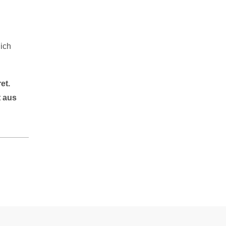
lich
et.
t aus