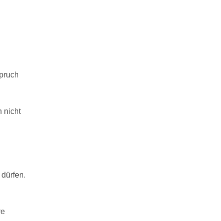
spruch
 nicht
 dürfen.
re