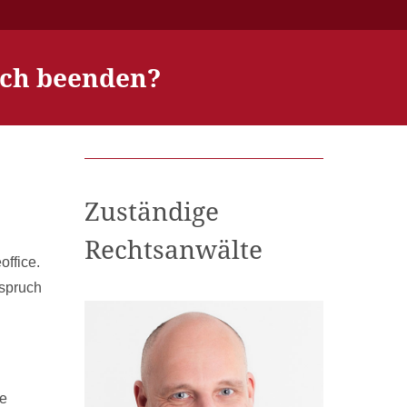
lich beenden?
Zuständige
Rechtsanwälte
office.
nspruch
ne