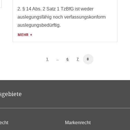
2. § 14 Abs. 2 Satz 1 TzBfG ist weder
auslegungsfähig noch verfassungskonform
auslegungsbedürftig.
MEHR +
1
…
6
7
8
sgebiete
echt
Markenrecht