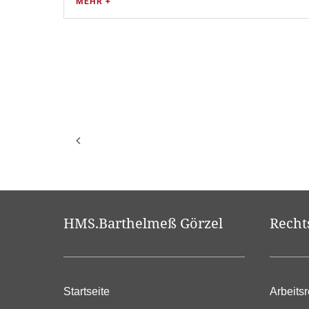
MEHR +
HMS.Barthelmeß Görzel
Recht
Startseite
Arbeitsr