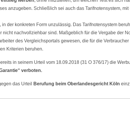
 Testsieg werben
, ohne mitzuteilen, um welchen Test es sich ha
ses anzugeben. Schließlich sei auch das Tarifnotensystem, mi
t, in der konkreten Form unzulässig. Das Tarifnotensystem beru
r nicht nachvollziehbar sind. Maßgeblich für die Vergabe der N
rbeiter des Vergleichsportals gewesen, die für die Verbraucher 
en Kriterien beruhen.
bereits in seinem Urteil vom 18.09.2018 (31 O 376/17) die Werb
arantie“ verboten.
gegen das Urteil
Berufung beim Oberlandesgericht Köln
einz