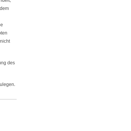
ndelt,
t dem
he
oten
nicht
ung des
ulegen.