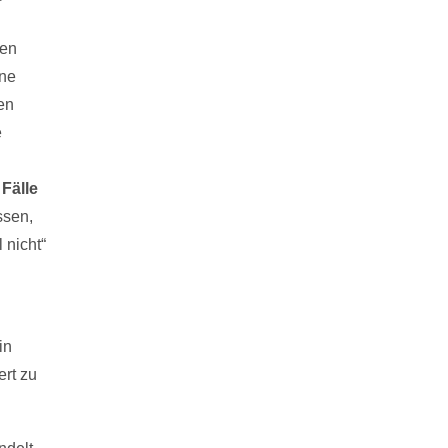
ten
ine
en
e
 Fälle
ssen,
 nicht“
in
ert zu