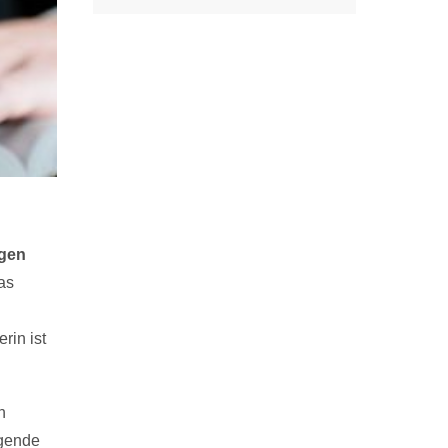
ngen
as
rin ist
n
agende