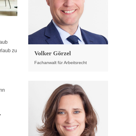
laub
rlaub zu
Volker Görzel
Fachanwalt für Arbeitsrecht
enn
r